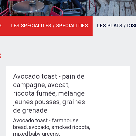
S
LES SPÉCIALITÉS / SPECIALITIES
LES PLATS / DI
S
Avocado toast - pain de
campagne, avocat,
riccota fumée, mélange
jeunes pousses, graines
de grenade
Avocado toast - farmhouse
bread, avocado, smoked riccota,
mixed baby greens,