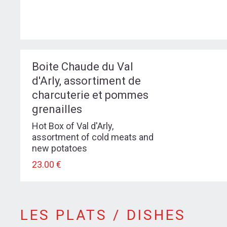
Boite Chaude du Val
d'Arly, assortiment de
charcuterie et pommes
grenailles
Hot Box of Val d'Arly,
assortment of cold meats and
new potatoes
23.00 €
LES PLATS / DISHES
LES PLATS / DISHES
menu-les-plats