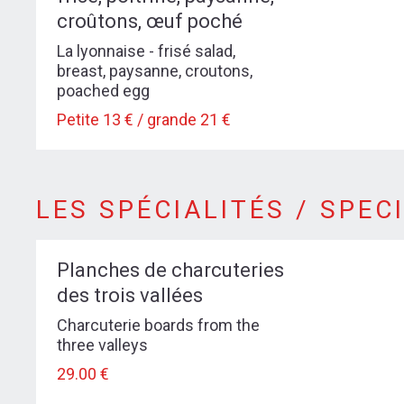
croûtons, œuf poché
La lyonnaise - frisé salad,
breast, paysanne, croutons,
poached egg
Petite 13 € / grande 21 €
LES SPÉCIALITÉS / SPECIALITIES
LES SPÉCIALITÉS / SPEC
menu-les-specialites
Planches de charcuteries
des trois vallées
Charcuterie boards from the
three valleys
29.00 €