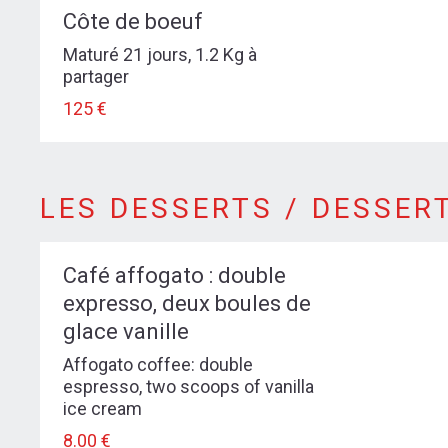
Côte de boeuf
Maturé 21 jours, 1.2 Kg à
partager
125 €
LES DESSERTS / DESSERTS
LES DESSERTS / DESSER
menu-desserts
Café affogato : double
expresso, deux boules de
glace vanille
Affogato coffee: double
espresso, two scoops of vanilla
ice cream
8.00 €