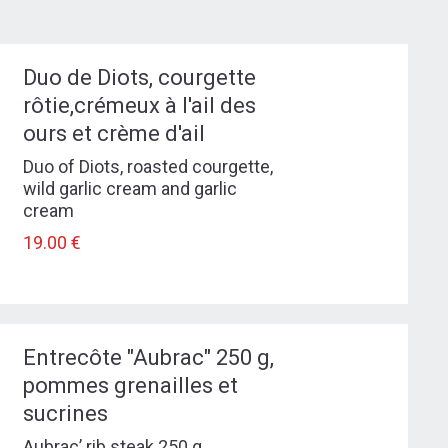
Duo de Diots, courgette
rôtie,crémeux à l'ail des
ours et crème d'ail
Duo of Diots, roasted courgette,
wild garlic cream and garlic
cream
19.00 €
Entrecôte "Aubrac" 250 g,
pommes grenailles et
sucrines
Aubrac’ rib steak 250 g,